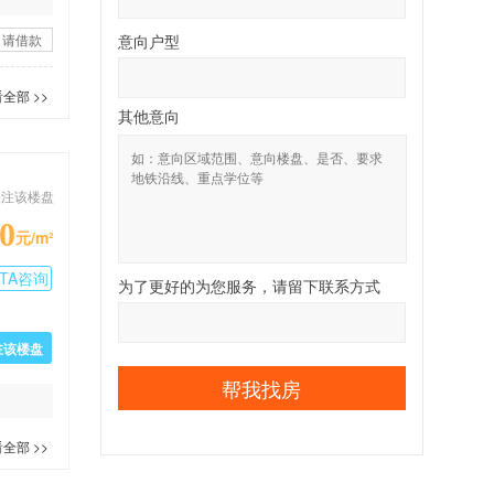
申请借款
意向户型
全部 >>
其他意向
关注该楼盘
0
元/m²
TA咨询
为了更好的为您服务，请留下联系方式
驻该楼盘
帮我找房
全部 >>