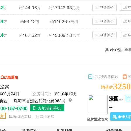
.2
144.96
17943.63
申请算价
万
约
万
约
元/月
.4
93.12
11526.7
申请算价
万
约
万
约
元/月
.4
107.52
13309.18
申请算价
万
约
万
约
元/月
共
3
个户型，查看
订阅楼盘新信息
优惠通知
3250
式公寓
均价约
年09月24日
交房时间：
2016年10月
濠园雅居
向
新区 ]
珠海市香洲区前河北路988号
--
00-157-0760
发地址到手机
房
降价通知我
加推通知
申请入
金牌置业管家
总价
参考首付
参考月供
相关服务