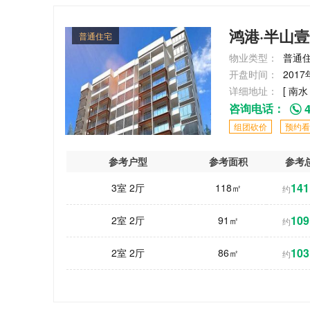
鸿港·半山
普通住宅
物业类型：
普通
开盘时间：
2017
详细地址：
[ 南水
咨询电话：
4
组团砍价
预约看
参考户型
参考面积
参考
141
3室 2厅
118㎡
约
109
2室 2厅
91㎡
约
103
2室 2厅
86㎡
约