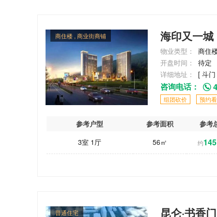
海印又一城
商住楼 , 商业街商铺
物业类型：
商住楼
开盘时间：
待定
详细地址：
[ 斗门
咨询电话：
4
组团砍价
预约看
参考户型
参考面积
参考
145
3室 1厅
56㎡
约
昆仑·书香
普通住宅