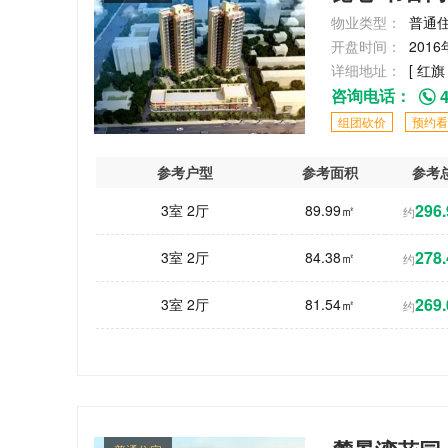
物业类型：
普通
开盘时间：
2016
详细地址：
[ 红旗
咨询电话：
4
组团砍价
预约看
参考户型
参考面积
参考
296.
3室 2厅
89.99㎡
约
278.
3室 2厅
84.38㎡
约
269.
3室 2厅
81.54㎡
约