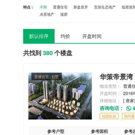
特点：
不限
普通住宅
新盘首开
宜居生态地产
低密居
水景地产
现房
默认排序
均价
开盘时间
共找到
380
个楼盘
华策帝景湾
普通住宅 , 别墅
物业类型：
普通住
开盘时间：
2016
详细地址：
[ 唐家
咨询电话：
4
组团砍价
预约看
参考户型
参考面积
参考