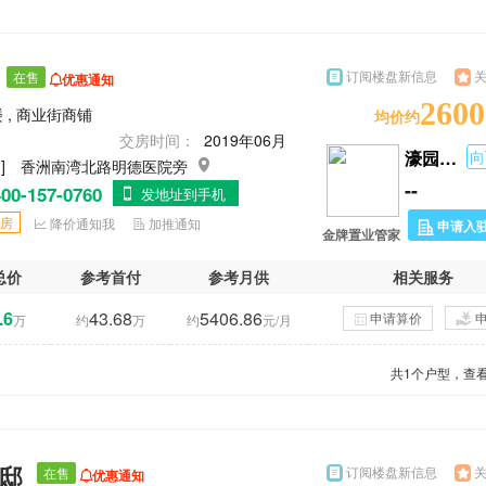
订阅楼盘新信息
在售
优惠通知
2600
 , 商业街商铺
均价约
交房时间：
2019年06月
濠园雅居
向
 ]
香洲南湾北路明德医院旁
--
00-157-0760
发地址到手机
房
降价通知我
加推通知
申请入
金牌置业管家
总价
参考首付
参考月供
相关服务
.6
43.68
5406.86
申请算价
万
约
万
约
元/月
共
1
个户型，查看
门邸
订阅楼盘新信息
在售
优惠通知