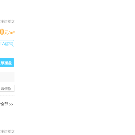
关注该楼盘
0
元/m²
TA咨询
驻该楼盘
申请借款
全部 >>
关注该楼盘