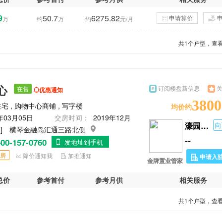
9
50.7
6275.82
申请算价
万
约
万
约
元/月
共
1
个户型，查看
心
订阅楼盘新信息
在售
优惠通知
3800
宅 , 购物中心商铺 , 写字楼
均价约
年03月05日
交房时间：
2019年12月
濠园雅居
向
 ]
横琴金融岛汇通三路北侧
--
00-157-0760
发地址到手机
房
降价通知我
加推通知
申请入
金牌置业管家
总价
参考首付
参考月供
相关服务
共
1
个户型，查看