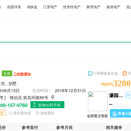
所
花园洋房
地铁盘
江景地产
投资性地产
教育地产
旅游地产
低
订阅楼盘新信息
在售
优惠通知
3200
宅 , 别墅
均价约
年09月13日
交房时间：
2018年12月31日
濠园雅居
向
湾 ]
情侣北·前岛环路89号
--
00-157-0760
发地址到手机
房
降价通知我
加推通知
申请入
金牌置业管家
总价
参考首付
参考月供
相关服务