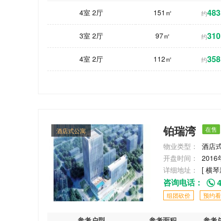
483
4室 2厅
151㎡
约
310
3室 2厅
97㎡
约
358
4室 2厅
112㎡
约
铂瑞湾
在售
酒店式公寓
物业类型：
酒店
开盘时间：
2016
详细地址：
[ 横琴
咨询电话：
4
组团砍价
预约看
参考户型
参考面积
参考