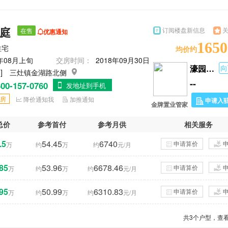
岚庭
订阅楼盘新信息
在售
优惠通知
1650
住宅
均价约
7年08月上旬
交房时间：
2018年09月30日
濠园雅居
向
 ]
三灶镇金湖路北侧
--
00-157-0760
发地址到手机
房
降价通知我
加推通知
申请入
金牌置业管家
总价
参考首付
参考月供
相关服务
.5
54.45
6740
申请算价
万
约
万
约
元/月
85
53.96
6678.46
申请算价
万
约
万
约
元/月
95
50.99
6310.83
申请算价
万
约
万
约
元/月
共
3
个户型，查看