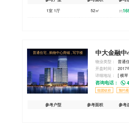
16
1室 1厅
52㎡
约
中大金融中
普通住宅 , 购物中心商铺 , 写字楼
物业类型：
普通住
开盘时间：
2017
详细地址：
[ 横琴
咨询电话：
4
组团砍价
预约看
参考户型
参考面积
参考