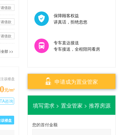
申请借款
保障顾客权益
讲真话，拒绝忽悠
申请借款
申请借款
专车直达接送
专车接送，全程陪同看房
全部 >>
关注该楼盘
申请成为置业管家
0
元/m²
TA咨询
填写需求 > 置业管家 > 推荐房源
驻该楼盘
您的首付金额