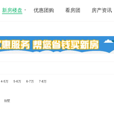
新房楼盘
优惠团购
看房团
房产资讯
4-5万
5-6万
6-7万
7-8万
别墅