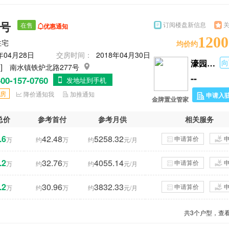
壹号
订阅楼盘新信息
在售
优惠通知
1200
住宅
均价约
年04月28日
交房时间：
2018年04月30日
濠园雅居
向
 ]
南水镇铁炉北路277号
--
00-157-0760
发地址到手机
房
降价通知我
加推通知
申请入
金牌置业管家
总价
参考首付
参考月供
相关服务
.6
42.48
5258.32
申请算价
万
约
万
约
元/月
.2
32.76
4055.14
申请算价
万
约
万
约
元/月
.2
30.96
3832.33
申请算价
万
约
万
约
元/月
共
3
个户型，查看