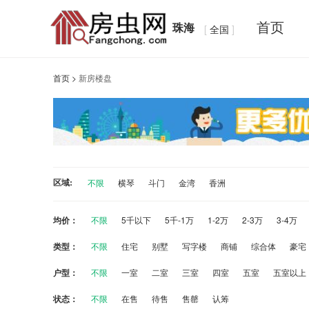
首页
珠海
[
全国
]
首页
>
新房楼盘
区
域:
不限
横琴
斗门
金湾
香洲
均
价：
不限
5千以下
5千-1万
1-2万
2-3万
3-4万
类
型：
不限
住宅
别墅
写字楼
商铺
综合体
豪宅
户
型：
不限
一室
二室
三室
四室
五室
五室以上
状态：
不限
在售
待售
售罄
认筹