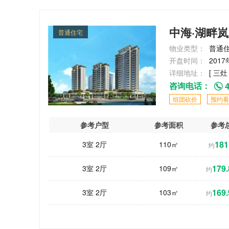
中海·湖畔
普通住宅
物业类型：
普通
开盘时间：
201
详细地址：
[ 三灶
咨询电话：
4
组团砍价
预约看
参考户型
参考面积
参考
181
3室 2厅
110㎡
约
179.
3室 2厅
109㎡
约
169.
3室 2厅
103㎡
约