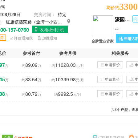
3300
住宅
均价约
年08月28日
交房时间：
待定
濠园雅居
向
 ]
红旗镇藤荣路（金湾一小西侧）
--
00-157-0760
发地址到手机
房
降价通知我
加推通知
申请入
金牌置业管家
总价
参考首付
参考月供
相关服务
97
89.09
11028.03
申请算价
万
约
万
约
元/月
45
83.54
10339.98
申请算价
万
约
万
约
元/月
08
80.72
9992.5
申请算价
万
约
万
约
元/月
共
3
个户型，查看
订阅楼盘新信息
在售